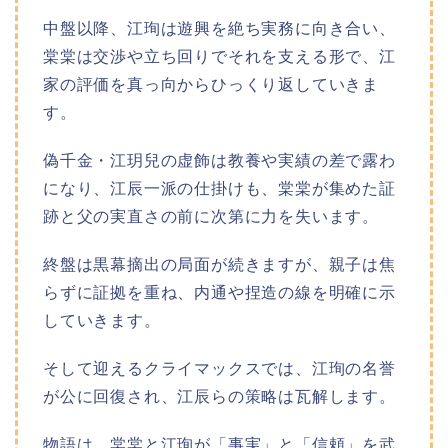
中盤以降、江珣は遊興を絶ち実務に向き合い、
棠棠は交渉や立ち回りでそれを支える形で、江
家の評価を真っ向からひっくり返していきま
す。
偽千金・江玥兒の虚飾は教養や実績の差で露わ
になり、江辰一派の仕掛けも、棠棠が集めた証
跡と父の実直さの前に次第に力を失います。
終盤は黒幕摘出の局面が続きますが、親子は焦
らずに証拠を重ね、内通や捏造の線を明確に示
していきます。
そして迎えるクライマックスでは、江珣の名誉
が公に回復され、江辰らの策略は瓦解します。
物語は、棠棠と江珣が「事実」と「信頼」を武