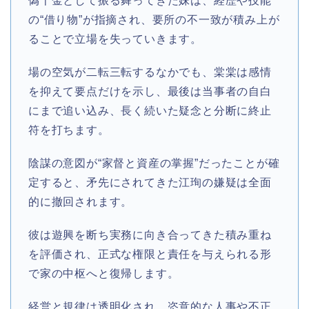
偽千金として振る舞ってきた妹は、経歴や技能
の“借り物”が指摘され、要所の不一致が積み上が
ることで立場を失っていきます。
場の空気が二転三転するなかでも、棠棠は感情
を抑えて要点だけを示し、最後は当事者の自白
にまで追い込み、長く続いた疑念と分断に終止
符を打ちます。
陰謀の意図が“家督と資産の掌握”だったことが確
定すると、矛先にされてきた江珣の嫌疑は全面
的に撤回されます。
彼は遊興を断ち実務に向き合ってきた積み重ね
を評価され、正式な権限と責任を与えられる形
で家の中枢へと復帰します。
経営と規律は透明化され、恣意的な人事や不正