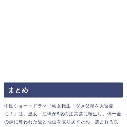
まとめ
中国ショートドラマ『幼女転生！ダメ父親を大富豪
に！』は、皇女・江璃が8歳の江棠棠に転生し、偽千金
の妹に奪われた愛と地位を取り戻すため、蔑まれる長