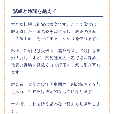
試練と陰謀を越えて
大きな転機は祖父の壽宴です。ここで棠棠は、
鍛え直した江珣の姿を皆に示し、約束の資産
「雲雀山荘」を手にする足がかりを作ります。
席上、江玥兒は失伝曲「雲外清音」で注目を奪
おうとしますが、棠棠は真の演奏で場を静め、
教養と真贋を見抜く力で評価を一気に引き寄せ
ます。
壽宴後、棠棠には江氏集団の一割の持ち分が与
えられ、存在感は決定的なものになります。
一方で、これを快く思わない勢力も動き出しま
す。