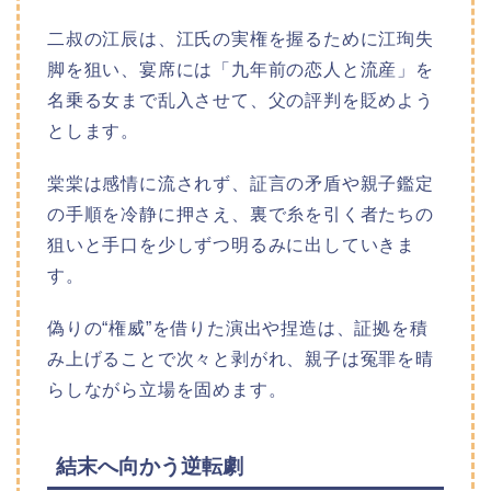
二叔の江辰は、江氏の実権を握るために江珣失
脚を狙い、宴席には「九年前の恋人と流産」を
名乗る女まで乱入させて、父の評判を貶めよう
とします。
棠棠は感情に流されず、証言の矛盾や親子鑑定
の手順を冷静に押さえ、裏で糸を引く者たちの
狙いと手口を少しずつ明るみに出していきま
す。
偽りの“権威”を借りた演出や捏造は、証拠を積
み上げることで次々と剥がれ、親子は冤罪を晴
らしながら立場を固めます。
結末へ向かう逆転劇