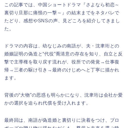
この記事では、中国ショートドラマ『さよなら初恋～
裏切り旦那に痛恨の一撃～』の結末までをネタバレで
たどり、感想やSNSの声、見どころを紹介してきまし
た。
ドラマの内容は、幼なじみの南語が、夫・沈聿珩との
婚姻証明の偽造と“代役”喬清意の存在を知り、自立と反
撃で主導権を取り戻す流れが、役所での発覚→仕事復
帰→三者の駆け引き→最終のけじめへと丁寧に描かれ
ます。
背後の“大物”の思惑も明らかになり、沈聿珩は会社か愛
かの選択を迫られ代償を受け入れます。
最終回は、南語が偽造婚と裏切りに決着をつけ、プロ