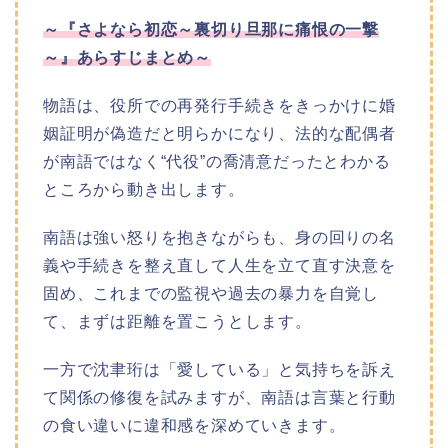
～『さよなら初恋～裏切り旦那に痛恨の一撃
～』あらすじまとめ～
物語は、役所での再発行手続きをきっかけに婚
姻証明が偽造だと明らかになり、法的な配偶者
が南語ではなく“代役”の喬清意だったとわかる
ところから動き出します。
南語は強い怒りを抱きながらも、身の回りの名
義や手続きを整え直して人生を立て直す決意を
固め、これまでの監視や過去の暴力を自覚し
て、まずは距離を置こうとします。
一方で沈聿珩は「愛している」と気持ちを訴え
て関係の修復を試みますが、南語は言葉と行動
の食い違いに違和感を深めていきます。