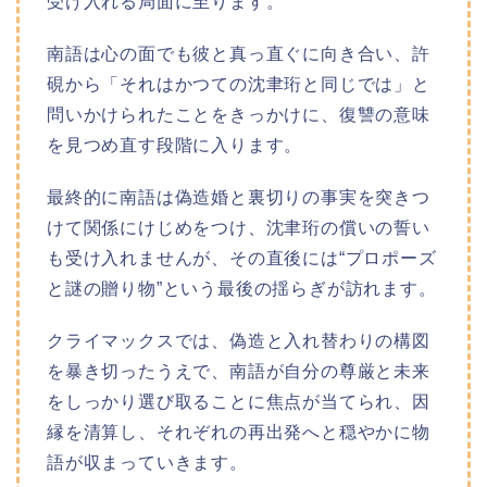
受け入れる局面に至ります。
南語は心の面でも彼と真っ直ぐに向き合い、許
硯から「それはかつての沈聿珩と同じでは」と
問いかけられたことをきっかけに、復讐の意味
を見つめ直す段階に入ります。
最終的に南語は偽造婚と裏切りの事実を突きつ
けて関係にけじめをつけ、沈聿珩の償いの誓い
も受け入れませんが、その直後には“プロポーズ
と謎の贈り物”という最後の揺らぎが訪れます。
クライマックスでは、偽造と入れ替わりの構図
を暴き切ったうえで、南語が自分の尊厳と未来
をしっかり選び取ることに焦点が当てられ、因
縁を清算し、それぞれの再出発へと穏やかに物
語が収まっていきます。