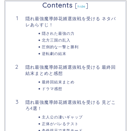
Contents
[
]
hide
隠れ最強魔導師花婿選抜戦を受ける ネタバ
レあらすじ！
隠された最強の力
北方三国の乱入
圧倒的な一撃と勝利
逆転劇の結末
隠れ最強魔導師花婿選抜戦を受ける 最終回
結末まとめと感想
最終回結末まとめ
ドラマ感想
隠れ最強魔導師花婿選抜戦を受ける 見どこ
ろ4選！
主人公の凄いギャップ
正体がバレるテスト
条件提示で本気モード