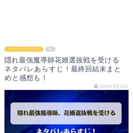
アメリカショートドラマ
PR
隠れ最強魔導師花婿選抜戦を受ける
ネタバレあらすじ！最終回結末まと
めと感想も！
2026年5月30日