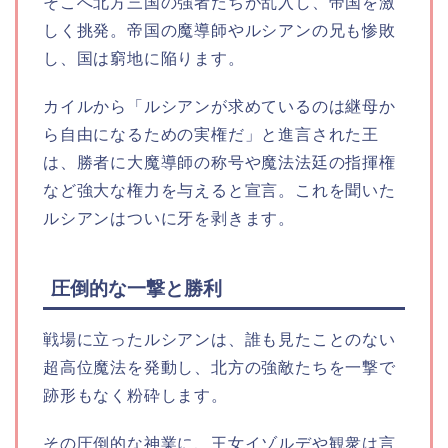
そこへ北方三国の強者たちが乱入し、帝国を激
しく挑発。帝国の魔導師やルシアンの兄も惨敗
し、国は窮地に陥ります。
カイルから「ルシアンが求めているのは継母か
ら自由になるための実権だ」と進言された王
は、勝者に大魔導師の称号や魔法法廷の指揮権
など強大な権力を与えると宣言。これを聞いた
ルシアンはついに牙を剥きます。
圧倒的な一撃と勝利
戦場に立ったルシアンは、誰も見たことのない
超高位魔法を発動し、北方の強敵たちを一撃で
跡形もなく粉砕します。
その圧倒的な神業に、王女イゾルデや観衆は言