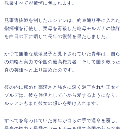
観衆すべてが驚愕に包まれます。
見事選抜戦を制したルシアンは、約束通り手に入れた
指揮権を行使し、実母を毒殺した継母モルガナの陰謀
を白日の下に晒して長年の復讐を果たしました。
かつて無能な放蕩息子と見下されていた青年は、自ら
の知略と実力で帝国の最高権力者、そして国を救った
真の英雄へと上り詰めたのです。
彼の内に秘めた高潔さと強さに深く魅了された王女イ
ゾルデは、彼を伴侶として心から愛するようになり、
ルシアンもまた彼女の想いを受け入れます。
すべてを奪われていた青年が自らの手で運命を覆し、
最高の権力と最愛のパートナーを得て帝国の新たな未