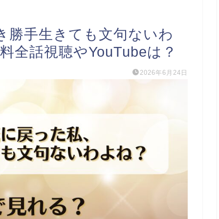
き勝手生きても文句ないわ
全話視聴やYouTubeは？
2026年6月24日