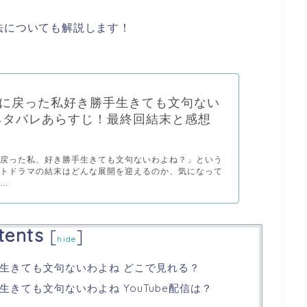
法についても解説します！
に戻った私好き勝手生きても文句ない
ネタバレあらすじ！最終回結末と感想
に戻った私、好き勝手生きても文句ないわよね？」という
ートドラマの結末はどんな展開を迎えるのか、気になって
..
tents
[
]
hide
生きても文句ないわよね どこで見れる？
きても文句ないわよね YouTube配信は？