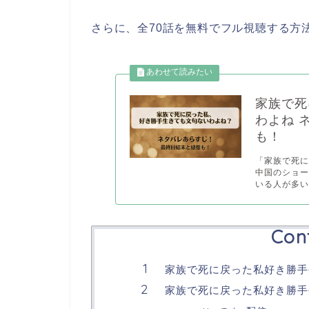
さらに、全70話を無料でフル視聴する方
家族で死
わよね 
も！
「家族で死
中国のショ
いる人が多い.
Con
家族で死に戻った私好き勝手
家族で死に戻った私好き勝手生