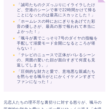
「誠司たちのクズっぷりにイライラしたけ
ど、空港のシーンで車で22時間かけて帰る
ことになったのは最高にスカッとした！」
「ホームレスの時におにぎりをあげてた彩
音の優しさが、最高の形で報われて本当に
よかった！」
「颯斗が裏でこっそり7号のダイヤの指輪を
手配して溺愛モード全開になるところが堪
らない！」
「テレビのニュースで正体がバレるシーン
の、周囲の驚いた顔が面白すぎて何度も見
返してしまう。」
「圧倒的な財力と愛で、意地悪な親戚たち
を黙らせる颯斗がとにかくイケメンすぎて
ファンになった！」
元恋人たちの理不尽な裏切りに対する怒りが、颯斗の