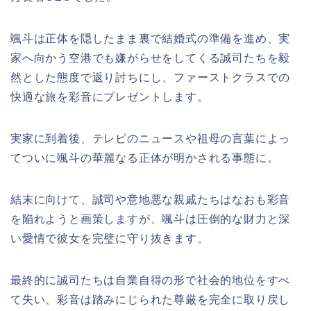
颯斗は正体を隠したまま裏で結婚式の準備を進め、実
家へ向かう空港でも嫌がらせをしてくる誠司たちを毅
然とした態度で返り討ちにし、ファーストクラスでの
快適な旅を彩音にプレゼントします。
実家に到着後、テレビのニュースや祖母の言葉によっ
てついに颯斗の華麗なる正体が明かされる事態に。
結末に向けて、誠司や意地悪な親戚たちはなおも彩音
を陥れようと画策しますが、颯斗は圧倒的な財力と深
い愛情で彼女を完璧に守り抜きます。
最終的に誠司たちは自業自得の形で社会的地位をすべ
て失い、彩音は踏みにじられた尊厳を完全に取り戻し