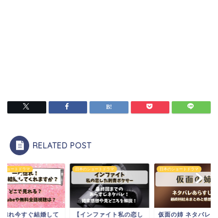
RELATED POST
のショートドラマ
日本のショートドラマ
日本のショートドラマ
インファイト私の恋し
仮面の姉 ネタバレあらす
一目惚れ今すぐ結婚