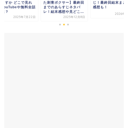
刺青ボクサー】最終回
じ！最終回結末まとめと
くれますか どこで見
でのあらすじネタバ
感想も！
る？YouTubeや無
！結末感想や見どこ...
視聴は？
2026年1月8日
2025年12月8日
2025年7月