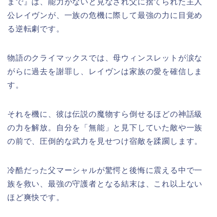
まで』は、能力がないと見なされ父に捨てられた主人
公レイヴンが、一族の危機に際して最強の力に目覚め
る逆転劇です。
物語のクライマックスでは、母ウィンスレットが涙な
がらに過去を謝罪し、レイヴンは家族の愛を確信しま
す。
それを機に、彼は伝説の魔物すら倒せるほどの神話級
の力を解放。自分を「無能」と見下していた敵や一族
の前で、圧倒的な武力を見せつけ宿敵を蹂躙します。
冷酷だった父マーシャルが驚愕と後悔に震える中で一
族を救い、最強の守護者となる結末は、これ以上ない
ほど爽快です。