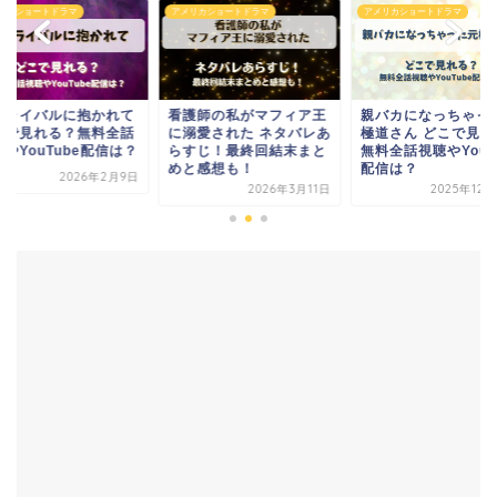
リカショートドラマ
アメリカショートドラマ
アメリカショートドラマ
護師の私がマフィア王
親バカになっちゃった元
兄のライバルに抱か
溺愛された ネタバレあ
極道さん どこで見れる？
どこで見れる？無料
すじ！最終回結末まと
無料全話視聴やYouTube
視聴やYouTube配
と感想も！
配信は？
2026年2
2026年3月11日
2025年12月24日