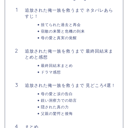
追放された俺一族を救うまで ネタバレあら
すじ！
捨てられた過去と再会
宿敵の来襲と危機の到来
母の愛と真実の覚醒
追放された俺一族を救うまで 最終回結末ま
とめと感想
最終回結末まとめ
ドラマ感想
追放された俺一族を救うまで 見どころ4選！
母の愛と涙の告白
鋭い洞察力での助言
隠された真の力
父親の驚愕と後悔
まとめ