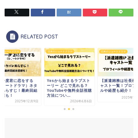
RELATED POST
のショートドラマ
日本のショートドラマ
日本のショートドラマ
う一度君に恋をする
Yesから始まるラブスト
【派遣雑務は社長様
ショートドラマ）ネタ
ーリー どこで見れる？
ャスト一覧！プロフ
レあらすじ！最終回結
YouTubeや無料全話視聴
ルや経歴も紹介！
感想も！
方法につい...
2025年1
2025年12月9日
2026年6月6日