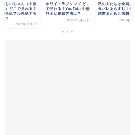
ワイトラブソング どこ
私の夫たちは全員人魚 ネ
花とおじいちゃん（
れる？YouTubeや無
タバレあらすじ！最終回
ドラマ）どこで見れ
全話視聴方法は？
結末まとめと感想も！
無料で全話フル視聴
方法は？
2025年7月22日
2025年12月8日
2025年1