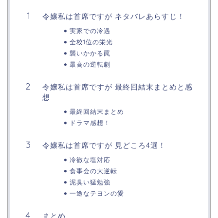
令嬢私は首席ですが ネタバレあらすじ！
実家での冷遇
全校1位の栄光
襲いかかる罠
最高の逆転劇
令嬢私は首席ですが 最終回結末まとめと感
想
最終回結末まとめ
ドラマ感想！
令嬢私は首席ですが 見どころ4選！
冷徹な塩対応
食事会の大逆転
泥臭い猛勉強
一途なテヨンの愛
まとめ