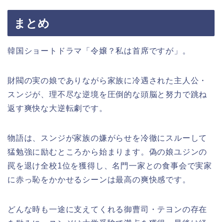
まとめ
韓国ショートドラマ「令嬢？私は首席ですが」。
財閥の実の娘でありながら家族に冷遇された主人公・
スンジが、理不尽な逆境を圧倒的な頭脳と努力で跳ね
返す爽快な大逆転劇です。
物語は、スンジが家族の嫌がらせを冷徹にスルーして
猛勉強に励むところから始まります。偽の娘ユジンの
罠を退け全校1位を獲得し、名門一家との食事会で実家
に赤っ恥をかかせるシーンは最高の爽快感です。
どんな時も一途に支えてくれる御曹司・テヨンの存在