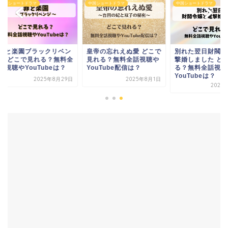
ショートドラマ
中国ショートドラマ
中国ショートドラマ
と楽園ブラックリベン
皇帝の忘れえぬ愛 どこで
別れた翌日財閥令嬢
 どこで見れる？無料全
見れる？無料全話視聴や
撃婚しました どこで
聴やYouTubeは？
YouTube配信は？
る？無料全話視聴や
YouTubeは？
2025年8月29日
2025年8月1日
2026年3