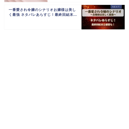
一番愛され令嬢のシナリオお嬢様は美し
く最強 ネタバレあらすじ！最終回結末...