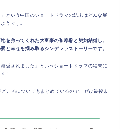
た
」という中国のショートドラマ
の結末はどんな展
いようです。
窮地を救ってくれた大富豪の黎寒辞と契約結婚し、
の愛と幸せを掴み取るシンデレラストーリーです。
に溺愛されました
」
と
いうショートドラマ
の結末に
ます！
見どころについてもまとめているので、ぜひ最後ま