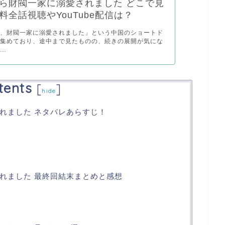
ら財閥一家に溺愛されました どこで見
料全話視聴やYouTube配信は？
ら、財閥一家に溺愛されました」という中国のショートド
を集めており、途中まで見たものの、続きの展開が気にな
..
tents
[
]
hide
れました ネタバレあらすじ！
れました 最終回結末まとめと感想