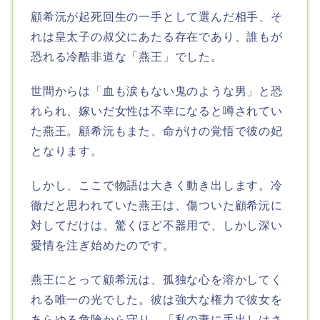
顧希沅が起死回生の一手として選んだ相手、そ
れは皇太子の叔父にあたる存在であり、誰もが
恐れる冷酷非道な「燕王」でした。
世間からは「血も涙もない鬼のような男」と恐
れられ、嫁いだ女性は不幸になると噂されてい
た燕王。顧希沅もまた、命がけの覚悟で彼の妃
となります。
しかし、ここで物語は大きく動き出します。冷
徹だと思われていた燕王は、傷ついた顧希沅に
対してだけは、驚くほど不器用で、しかし深い
愛情を注ぎ始めたのです。
燕王にとって顧希沅は、孤独な心を溶かしてく
れる唯一の光でした。彼は強大な権力で彼女を
あらゆる危険から守り、「私の妻に手出しはさ