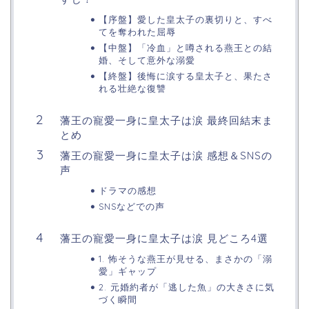
【序盤】愛した皇太子の裏切りと、すべ
てを奪われた屈辱
【中盤】「冷血」と噂される燕王との結
婚、そして意外な溺愛
【終盤】後悔に涙する皇太子と、果たさ
れる壮絶な復讐
藩王の寵愛一身に皇太子は涙 最終回結末ま
とめ
藩王の寵愛一身に皇太子は涙 感想＆SNSの
声
ドラマの感想
SNSなどでの声
藩王の寵愛一身に皇太子は涙 見どころ4選
1. 怖そうな燕王が見せる、まさかの「溺
愛」ギャップ
2. 元婚約者が「逃した魚」の大きさに気
づく瞬間