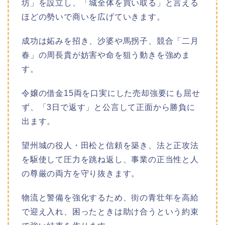
坊」を設立し、「城全体を買い取る」と言える
ほどの勢いで商いを広げていきます。
成功は妬みを招き、沙婆や馬拐子、競合「二月
春」の周長貴が妨害や命を狙う動きを強めま
す。
令嬢の借金15両を口実にした売却強要にも屈せ
ず、「3日で返す」と公言して正面から勝負に
出ます。
望州城の役人・田松と信頼を築き、法と正攻法
を駆使して圧力を跳ね返し、事業の正当性と人
の尊厳の両方を守り抜きます。
物流と警備を強化するため、街の青壮年を高給
で迎え入れ、困ったときは助け合うという約束