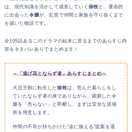
は、
現代知識を活かして成長していく
徐牧
と、運命的
に出会った
令嬢
が、乱世で仲間と家族を守り抜くまで
を描いた物語です。
全105話あるこのドラマの結末に至るまでのあらすじ内
容をネタバレありでまとめます！
～「逃げ花とならず者」あらすじまとめ～
大忌王朝に転生した
徐牧
は、荒んだ暮らしをし
ていたならず者の身でありながら、困窮した令
嬢を「売らない」と即断し、まずは安全な居場
所を用意します。
仲間の不哥が持ちかけた“金に換える”提案を退