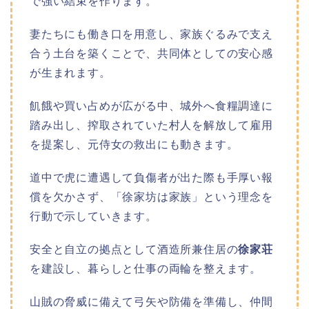
で強い結束を作ります。
妻たちにも働き口を用意し、家族ぐるみで支え
合う土台を築くことで、共同体としての安心感
が生まれます。
飢餓や買い占めが広がる中、城外へ食糧調達に
踏み出し、搾取されていた村人を解放して雇用
を提案し、元侍女の救出にも動きます。
道中で虎に遭遇して負傷者が出た際も手厚い報
償を欠かさず、「徐家坊は家族」という理念を
行動で示していきます。
安全と自立の拠点として酒造所兼住居の
徐家荘
を建設し、暮らしと仕事の両輪を整えます。
山賊の脅威に備えて弓矢や防備を準備し、仲間