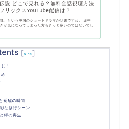
伝説 どこで見れる？無料全話視聴方法
フリックスYouTube配信は？
説」という中国のショートドラマが話題ですね。 途中
続きが気になってしまった方もきっと多いのではないでし
tents
[
]
hide
すじ！
とめ
声
長と覚醒の瞬間
多彩な修行シーン
解と絆の再生