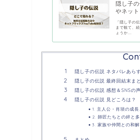
隠し子の
やネット
「隠し子の伝
まで観て、
ょうか...
Con
隠し子の伝説 ネタバレあら
隠し子の伝説 最終回結末ま
隠し子の伝説 感想＆SNSの
隠し子の伝説 見どころは？
1. 主人公・肖琰の成
2. 師匠たちとの絆と
3. 家族や仲間との和
まとめ