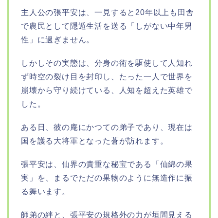
主人公の張平安は、一見すると20年以上も田舎
で農民として隠遁生活を送る「しがない中年男
性」に過ぎません。
しかしその実態は、分身の術を駆使して人知れ
ず時空の裂け目を封印し、たった一人で世界を
崩壊から守り続けている、人知を超えた英雄で
した。
ある日、彼の庵にかつての弟子であり、現在は
国を護る大将軍となった蒼が訪れます。
張平安は、仙界の貴重な秘宝である「仙綿の果
実」を、まるでただの果物のように無造作に振
る舞います。
師弟の絆と、張平安の規格外の力が垣間見える