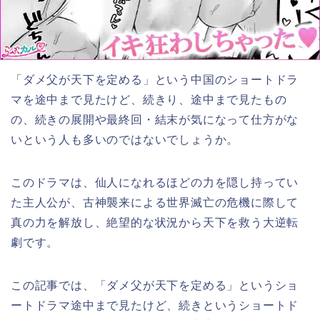
「ダメ父が天下を定める」という中国のショートドラ
マを
途中まで見たけど、続き
り、途中まで見たもの
の、続きの展開や最終回・結末が気になって仕方がな
いという人も多いのではないでしょうか。
このドラマは、仙人になれるほどの力を隠し持ってい
た主人公が、古神襲来による世界滅亡の危機に際して
真の力を解放し、絶望的な状況から天下を救う大逆転
劇です。
この記事では、「ダメ父が天下を定める」
という
ショ
ートドラマ途中まで見たけど、続き
というショートド