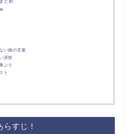
回まとめ
声
！
ない娘の言葉
い演技
身ぶり
スト
あらすじ！