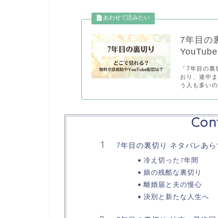
7年目の
YouTu
「7年目の裏
おり、途中
う人も多いの.
Con
7年目の裏切り ネタバレあ
冷え切った7年間
娘の残酷な裏切り
離婚届と夫の慢心
決別と新たな人生へ