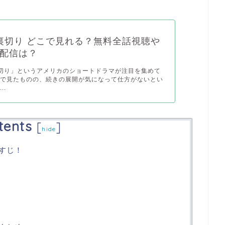
裏切り どこで見れる？無料全話視聴や
be配信は？
切り」というアメリカのショートドラマが注目を集めて
まで見たものの、続きの展開が気になって仕方がないとい
..
tents
[
]
hide
らすじ！