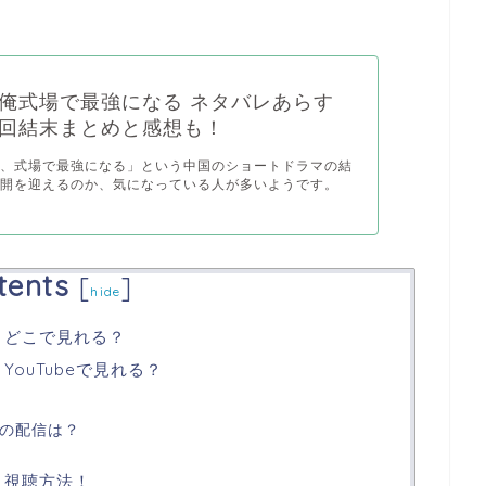
俺式場で最強になる ネタバレあらす
回結末まとめと感想も！
俺、式場で最強になる」という中国のショートドラマの結
展開を迎えるのか、気になっている人が多いようです。
tents
[
]
hide
 どこで見れる？
ouTubeで見れる？
外の配信は？
 視聴方法！