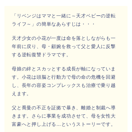
「リベンジはママと一緒に～天才ベビーの逆転
ライフ～
」
の簡単なあらすじは・・・
天才少女の小花が一度は命を落としながらも一
年前に戻り、母・顧婉を救って父と愛人に反撃
する逆転復讐ドラマです。
母娘の絆とスカッとする成長が軸になっていま
す。小花は頭脳と行動力で母の命の危機を回避
し、長年の容姿コンプレックスも治療で乗り越
えます。
父と喬曼の不正を証拠で暴き、離婚と制裁へ導
きます。さらに事業を成功させて、母を女性大
富豪へと押し上げる…というストーリーです。