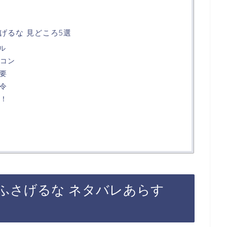
げるな 見どころ5選
ル
アコン
強要
命令
と！
ふさげるな ネタバレあらす