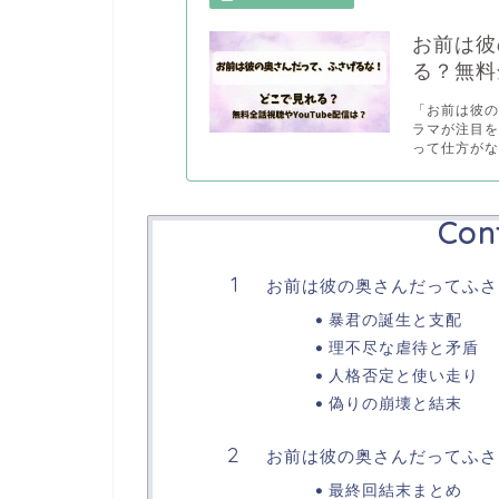
お前は彼
る？無料
「お前は彼
ラマが注目
って仕方がな.
Con
お前は彼の奥さんだってふさ
暴君の誕生と支配
理不尽な虐待と矛盾
人格否定と使い走り
偽りの崩壊と結末
お前は彼の奥さんだってふさ
最終回結末まとめ