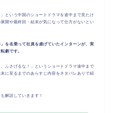
！」という中国のショートドラマを
途中まで見たけ
の展開や最終回・結末が気になって仕方がないとい
妻」を名乗って社員を虐げていたインターンが、実
逆転劇です。
て、ふさげるな！」
という
ショートドラマ途中まで
結末に至るまでのあらすじ内容をネタバレありで紹
ども解説していきます！