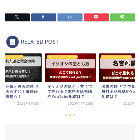
RELATED POST
リカショートドラマ
アメリカショートドラマ
アメリカショートドラマ
ケオジの堕とし方 どこ
名誉の鎖 どこで見れる？
失われた娘と再会の時
見れる？無料全話視聴
無料全話視聴やYouTube
タバレあらすじ！最
ouTube配信は？
配信は？
結末と感想も！
2025年11月25日
2025年12月3日
2026年1