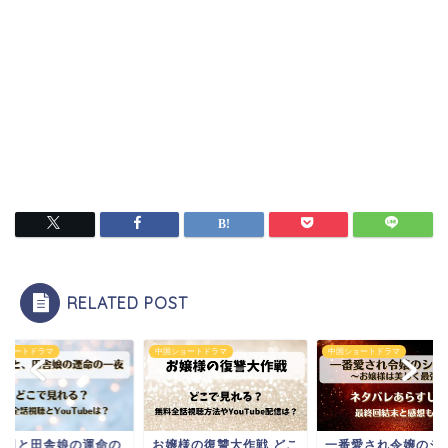
RELATED POST
ショートドラマ
中国ショートドラマ
中国ショートドラマ
嬢様の復讐大作戦 どこ
一番愛され令嬢のシナリ
御曹司と田舎娘の運