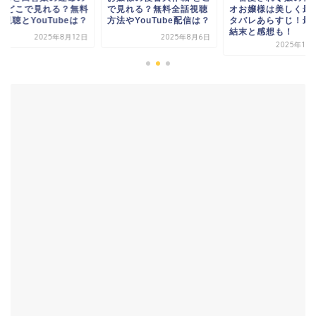
見れる？無料全話視聴
オお嬢様は美しく最強 ネ
一夜 どこで見れる？
やYouTube配信は？
タバレあらすじ！最終回
全話視聴とYouTub
結末と感想も！
2025年8月6日
2025年8
2025年12月11日