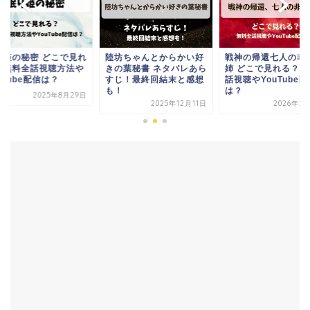
坊ちゃんとからかい好
戦神の帰還七人の非凡な
眠り姫の秘密 どこで
の葉秘書 ネタバレあら
姉 どこで見れる？無料全
る？無料全話視聴方
じ！最終回結末と感想
話視聴やYouTube配信
YouTube配信は？
！
は？
2025年8月
2025年12月11日
2026年2月14日