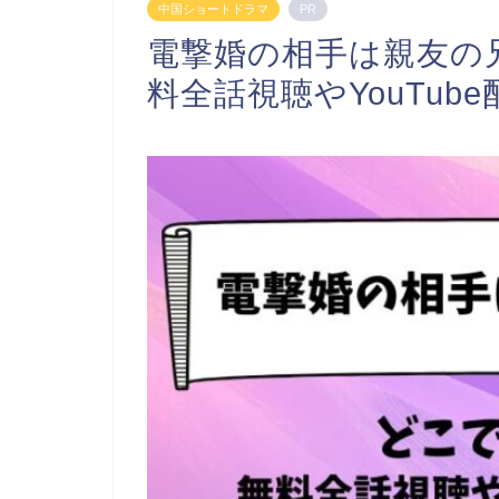
中国ショートドラマ
PR
電撃婚の相手は親友の
料全話視聴やYouTub