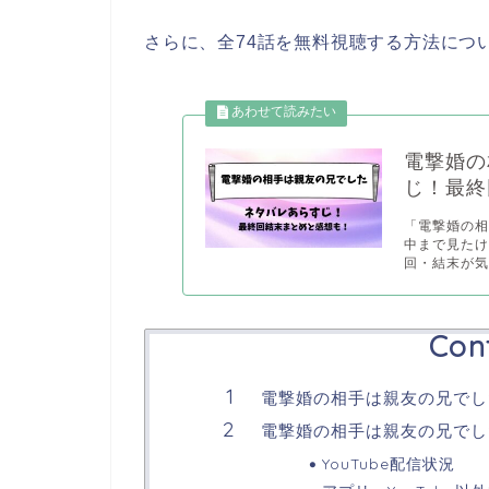
さらに、全74話を無料視聴する方法につ
電撃婚の
じ！最終
「電撃婚の
中まで見た
回・結末が気に
Con
電撃婚の相手は親友の兄でし
電撃婚の相手は親友の兄でした 
YouTube配信状況