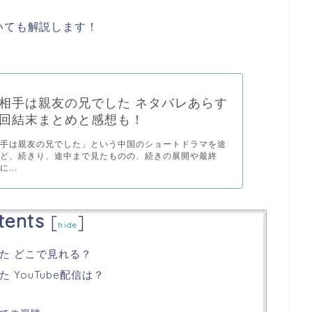
いても解説します！
相手は親友の兄でした ネタバレあらす
回結末まとめと感想も！
相手は親友の兄でした」という中国のショートドラマを途
けど、続きり、途中まで見たものの、続きの展開や最終
...
tents
[
]
hide
た どこで見れる？
YouTube配信は？