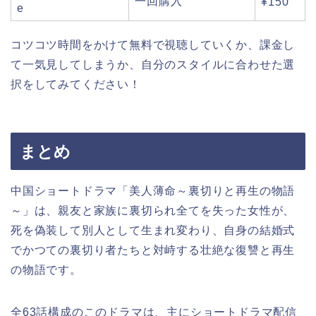
一回購入
¥150
e
コツコツ時間をかけて無料で視聴していくか、課金し
て一気見してしまうか、自分のスタイルに合わせた選
択をしてみてください！
まとめ
中国ショートドラマ「美人薄命～裏切りと再生の物語
～」は、親友と家族に裏切られ全てを失った女性が、
死を偽装して別人として生まれ変わり、自身の結婚式
でかつての裏切り者たちと対峙する壮絶な復讐と再生
の物語です。
全63話構成のこのドラマは、主にショートドラマ配信