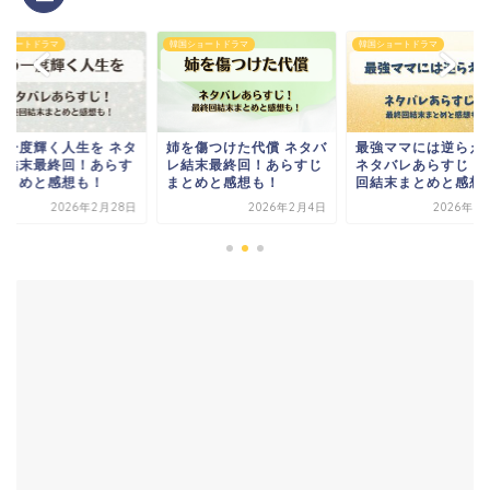
ショートドラマ
韓国ショートドラマ
韓国ショートドラマ
を傷つけた代償 ネタバ
最強ママには逆らえない
もう一度輝く人生を 
結末最終回！あらすじ
ネタバレあらすじ！最終
バレ結末最終回！あ
とめと感想も！
回結末まとめと感想も...
じまとめと感想も！
2026年2月4日
2026年3月14日
2026年2月