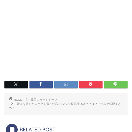
HOME
韓国ショートドラマ
愛人を選んだ夫と空を選んだ私 ユンシウ役俳優は誰？プロフィールや経歴まと
め！
RELATED POST