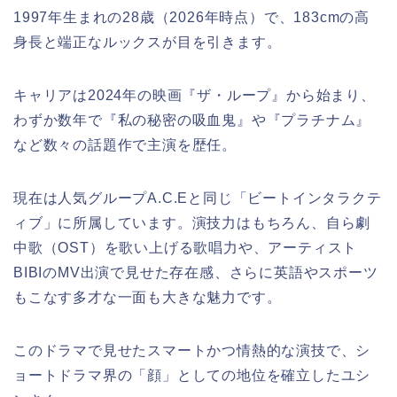
1997年生まれの28歳（2026年時点）で、183cmの高
身長と端正なルックスが目を引きます。
キャリアは2024年の映画『ザ・ループ』から始まり、
わずか数年で『私の秘密の吸血鬼』や『プラチナム』
など数々の話題作で主演を歴任。
現在は人気グループA.C.Eと同じ「ビートインタラクテ
ィブ」に所属しています。演技力はもちろん、自ら劇
中歌（OST）を歌い上げる歌唱力や、アーティスト
BIBIのMV出演で見せた存在感、さらに英語やスポーツ
もこなす多才な一面も大きな魅力です。
このドラマで見せたスマートかつ情熱的な演技で、シ
ョートドラマ界の「顔」としての地位を確立したユシ