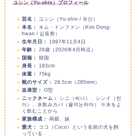
ユシン（Yu-shin）プロフィール
芸名：
ユシン（Yu-shin / 유신）
本名：
キム・ドンファン（Kim Dong-
hwan / 김동환）
生年月日：
1997年11月4日
年齢：
28歳（2026年4月時点）
国籍：
韓国
身長：
183cm
体重：
75kg
靴のサイズ：
28.5cm（285mm）
血液型：
O型
ニックネーム：
シニ（씨니）、シンイ（씬
이）、水飲みカバ（물먹는하마） ※水をよ
く飲むことから
家族構成：
両親、妹
愛犬：
ココ（Coco）という名前の犬を飼
っている