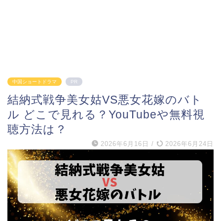
中国ショートドラマ
PR
結納式戦争美女姑VS悪女花嫁のバト
ル どこで見れる？YouTubeや無料視
聴方法は？
2026年6月16日
/
2026年6月24日