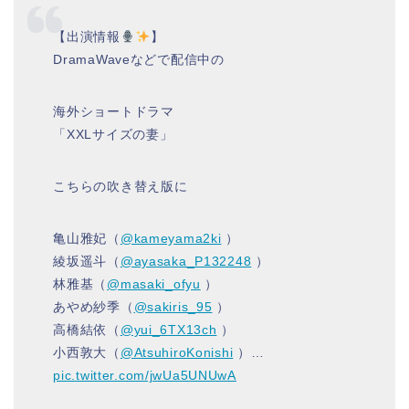
【出演情報
】
DramaWaveなどで配信中の
海外ショートドラマ
「XXLサイズの妻」
こちらの吹き替え版に
亀山雅妃（
@kameyama2ki
）
綾坂遥斗（
@ayasaka_P132248
）
林雅基（
@masaki_ofyu
）
あやめ紗季（
@sakiris_95
）
高橋結依（
@yui_6TX13ch
）
小西敦大（
@AtsuhiroKonishi
）…
pic.twitter.com/jwUa5UNUwA