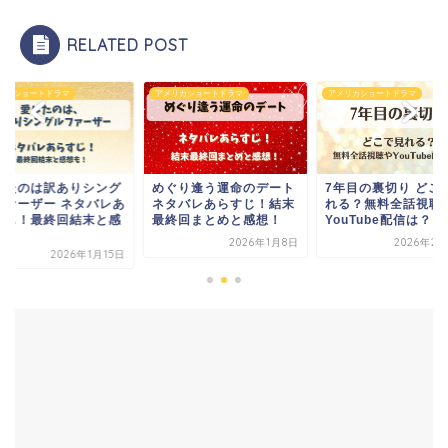
RELATED POST
リカショートドラマ
アメリカショートドラマ
アメリカショートドラマ
ぐり逢う運命のデート
7年目の裏切り どこで見
愛したのは訳ありシ
タバレあらすじ！結末
れる？無料全話視聴や
ルファーザー ネタバ
終回まとめと感想！
YouTube配信は？
らすじ！最終回結末
想も！
2026年1月8日
2026年2月12日
2026年1