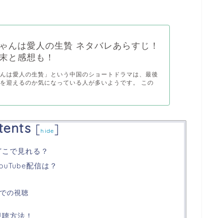
ゃんは愛人の生贄 ネタバレあらすじ！
末と感想も！
ゃんは愛人の生贄」という中国のショートドラマは、最後
を迎えるのか気になっている人が多いようです。 この
tents
[
]
hide
どこで見れる？
uTube配信は？
外での視聴
視聴方法！