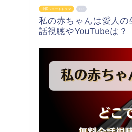
中国ショートドラマ
PR
私の赤ちゃんは愛人の
話視聴やYouTubeは？