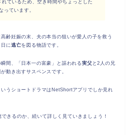
されているため、空き時間やちょっとした
なっています。
は高齢妊娠の末、夫の本当の狙いが愛人の子を救う
当日に
逃亡
を図る物語です。
の瞬間、「日本一の富豪」と謳われる
実父
と2人の兄
劇が動き出すサスペンスです。
という
ショートドラマはNetShortアプリでしか見れ
視聴できるのか、続いて詳しく見ていきましょう！