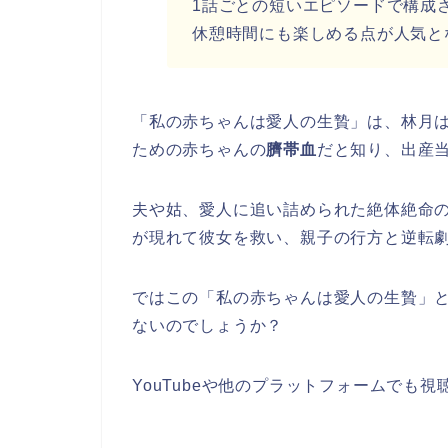
1話ごとの短いエピソードで構成
休憩時間にも楽しめる点が人気と
「私の赤ちゃんは愛人の生贄」は、林月
ための赤ちゃんの
臍帯血
だと知り、出産
夫や姑、愛人に追い詰められた絶体絶命
が現れて彼女を救い、親子の行方と逆転
ではこの「私の赤ちゃんは愛人の生贄」
ないのでしょうか？
YouTubeや他のプラットフォームでも