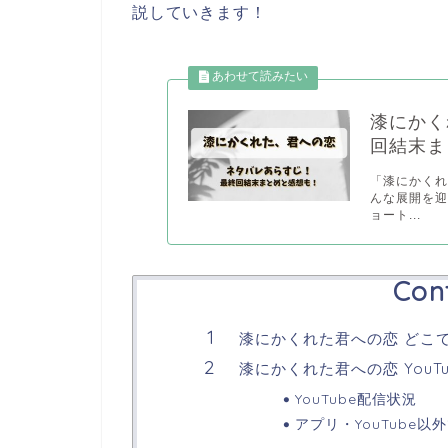
説していきます！
漆にかく
回結末ま
「漆にかく
んな展開を迎
ョート...
Con
漆にかくれた君への恋 どこ
漆にかくれた君への恋 YouT
YouTube配信状況
アプリ・YouTube以