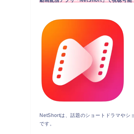
動画配信アプリ「NetShort」で視聴可
NetShortは、話題のショート
ドラマ
やシ
です。