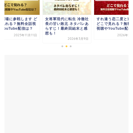
将軍現代に転生 冷徹社
すれ違う恋二度と逢えず
姑修羅場に参戦します
の甘い敗北 ネタバレあ
どこで見れる？無料全話
こで見れる？無料全
すじ！最終回結末と感
視聴やYouTube配信は？
聴やYouTube配信は
も！
2026年2月17日
2025年11
2026年3月9日