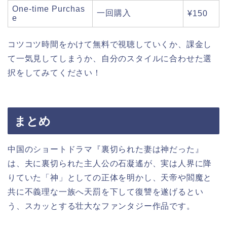
One-time Purchas
一回購入
¥150
e
コツコツ時間をかけて無料で視聴していくか、課金し
て一気見してしまうか、自分のスタイルに合わせた選
択をしてみてください！
まとめ
中国のショートドラマ『裏切られた妻は神だった』
は、夫に裏切られた主人公の石凝遙が、実は人界に降
りていた「神」としての正体を明かし、天帝や閻魔と
共に不義理な一族へ天罰を下して復讐を遂げるとい
う、スカッとする壮大なファンタジー作品です。