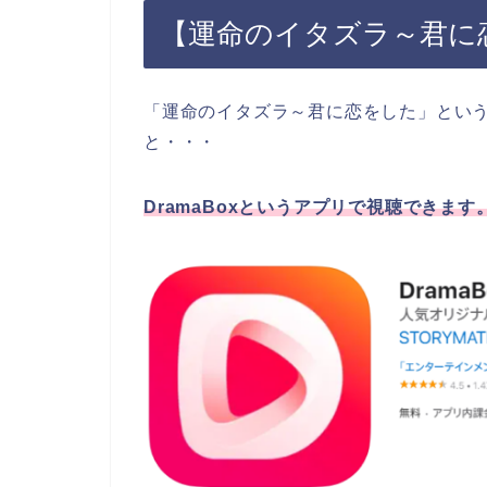
【運命のイタズラ～君に
「運命のイタズラ～君に恋をした」とい
と・・・
DramaBoxというアプリで視聴できます