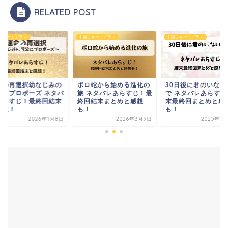
RELATED POST
中国ショートドラマ
中国ショートドラマ
中国ショー
みの
ボロ蛇から始める進化の
30日後に君のいない世界
運命の
ネタバ
旅 ネタバレあらすじ！最
で ネタバレあらすじ！結
叔父にプ
結末
終回結末まとめと感想
末最終回まとめと感想
レあら
も！
も！
と感想
1月8日
2026年3月9日
2025年12月9日