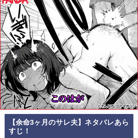
【余命3ヶ月のサレ夫】ネタバレあら
すじ！