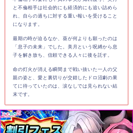
と不倫相手は社会的にも経済的にも追い詰めら
れ、自らの過ちに対する重い報いを受けること
になります。
最期の時が迫るなか、葵が何よりも願ったのは
「息子の未来」でした。美月という呪縛から息
子を解き放ち、信頼できる人々に後を託す。
命の灯火が消える瞬間まで戦い抜いた一人の父
親の姿と、愛と裏切りが交錯したドロ沼劇の果
てに待っていたのは、涙なしでは見られない結
末です。