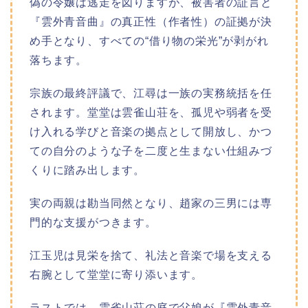
偽の令嬢は逃走を図りますが、被害者の証言と
『雲外青音曲』の真正性（作者性）の証拠が決
め手となり、すべての“借り物の栄光”が剥がれ
落ちます。
宗族の最終評議で、江尋は一族の実務統括を任
されます。堂堂は雲雀山荘を、孤児や弱者を受
け入れる学びと音楽の拠点として開放し、かつ
ての自分のような子を二度と生まない仕組みづ
くりに踏み出します。
実の両親は勘当同然となり、趙家の三男には専
門的な支援がつきます。
江玉児は見栄を捨て、礼法と音楽で場を支える
右腕として堂堂に寄り添います。
ラストでは、雲雀山荘の庭で父娘が『雲外青音