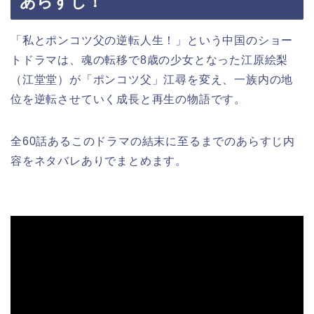
あらすじ！
「私とポンコツ父の逆転人生！」
という中国のショー
トドラマは、魂の転移で8歳の少女となった江原絵梨
（江堂堂）が「ポンコツ父」江尋を変え、一族内の地
位を逆転させていく成長と再生の物語です。
全60話あるこのドラマの結末に至るまでのあらすじ内
容をネタバレありでまとめます。