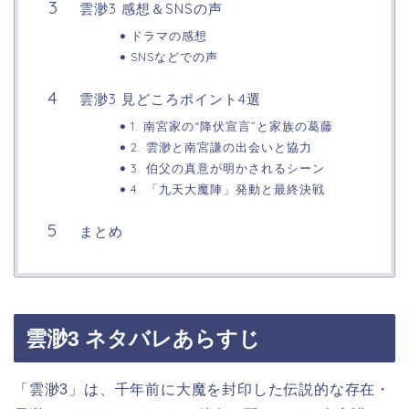
雲渺3 感想＆SNSの声
ドラマの感想
SNSなどでの声
雲渺3 見どころポイント4選
1. 南宮家の“降伏宣言”と家族の葛藤
2. 雲渺と南宮謙の出会いと協力
3. 伯父の真意が明かされるシーン
4. 「九天大魔陣」発動と最終決戦
まとめ
雲渺3 ネタバレあらすじ
「雲渺3」は、千年前に大魔を封印した伝説的な存在・