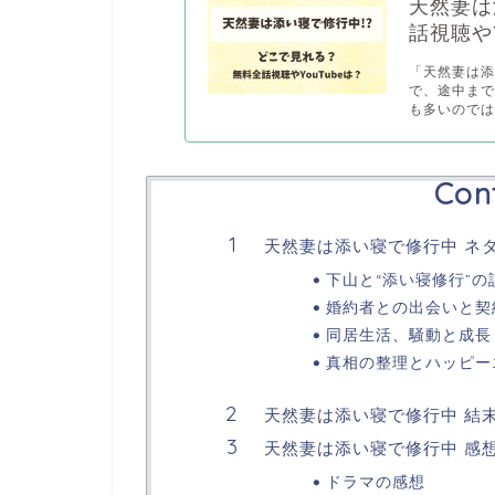
天然妻は
話視聴やY
「天然妻は
で、途中ま
も多いのでは.
Con
天然妻は添い寝で修行中 ネ
下山と“添い寝修行”の
婚約者との出会いと契
同居生活、騒動と成長
真相の整理とハッピー
天然妻は添い寝で修行中 結
天然妻は添い寝で修行中 感想
ドラマの感想