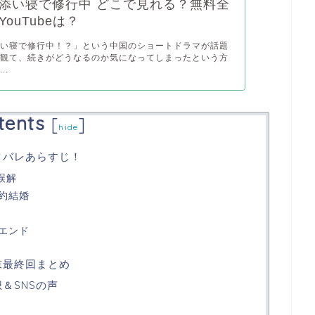
添い寝で修行中 どこで見れる？無料全
ouTubeは？
添い寝で修行中！？」という中国のショートドラマが話題
で観て、続きがどうなるのか気になってしまったという方
..
tents
[
]
hide
タバレあらすじ！
誤解
約結婚
エンド
末最終回まとめ
＆SNSの声