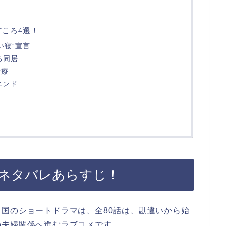
どころ4選！
い寝”宣言
る同居
治療
エンド
 ネタバレあらすじ！
中国のショートドラマは、全80話は、勘違いから始
の夫婦関係へ進むラブコメです。