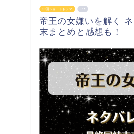
中国ショートドラマ
PR
帝王の女嫌いを解く 
末まとめと感想も！