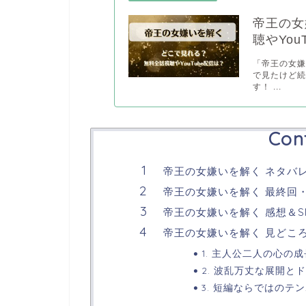
帝王の女
聴やYou
「帝王の女
で見たけど
す！ ...
Con
帝王の女嫌いを解く ネタバ
帝王の女嫌いを解く 最終回
帝王の女嫌いを解く 感想＆S
帝王の女嫌いを解く 見どこ
1. 主人公二人の心の
2. 波乱万丈な展開と
3. 短編ならではのテ