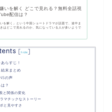
嫌いを解く どこで見れる？無料全話視
Tube配信は？
嫌いを解く」という中国ショートドラマが話題で、途中ま
続きはどこで見れるのか、気になっている人が多いようで
tents
[
]
hide
レあらすじ！
・結末まとめ
NSの声
ろは？
成長と関係の変化
ドラマチックなストーリー
ンポと見やすさ