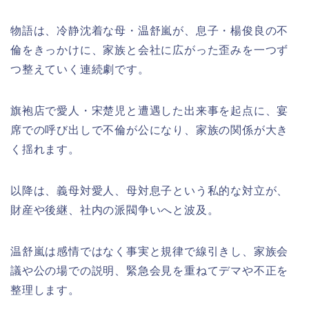
物語は、冷静沈着な母・温舒嵐が、息子・楊俊良の不
倫をきっかけに、家族と会社に広がった歪みを一つず
つ整えていく連続劇です。
旗袍店で愛人・宋楚児と遭遇した出来事を起点に、宴
席での呼び出しで不倫が公になり、家族の関係が大き
く揺れます。
以降は、義母対愛人、母対息子という私的な対立が、
財産や後継、社内の派閥争いへと波及。
温舒嵐は感情ではなく事実と規律で線引きし、家族会
議や公の場での説明、緊急会見を重ねてデマや不正を
整理します。