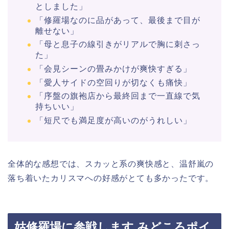
としました」​
「修羅場なのに品があって、最後まで目が
離せない」​
「母と息子の線引きがリアルで胸に刺さっ
た」​
「会見シーンの畳みかけが爽快すぎる」​
「愛人サイドの空回りが切なくも痛快」​
「序盤の旗袍店から最終回まで一直線で気
持ちいい」​
「短尺でも満足度が高いのがうれしい」​
全体的な感想では、スカッと系の爽快感と、温舒嵐の
落ち着いたカリスマへの好感がとても多かったです。
姑修羅場に参戦します みどころポイ