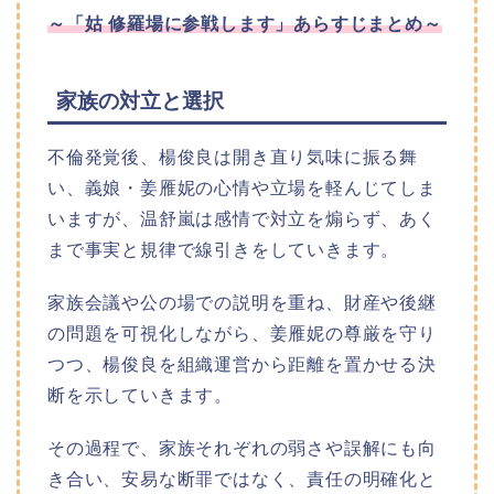
～
「姑 修羅場に参戦します」あ
らすじまとめ～
家族の対立と選択
不倫発覚後、楊俊良は開き直り気味に振る舞
い、義娘・姜雁妮の心情や立場を軽んじてしま
いますが、温舒嵐は感情で対立を煽らず、あく
まで事実と規律で線引きをしていきます。
家族会議や公の場での説明を重ね、財産や後継
の問題を可視化しながら、姜雁妮の尊厳を守り
つつ、楊俊良を組織運営から距離を置かせる決
断を示していきます。
その過程で、家族それぞれの弱さや誤解にも向
き合い、安易な断罪ではなく、責任の明確化と