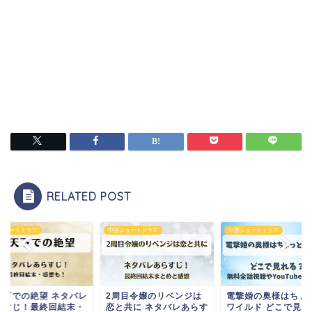
RELATED POST
ショートドラマ
中国ショートドラマ
中国ショートドラマ
周目令嬢のリベンジは
電撃婚の奥様はちょっと
炎天下での絶望 ネタ
と共に ネタバレあらす
ワイルド どこで見れる？
あらすじ！最終回結