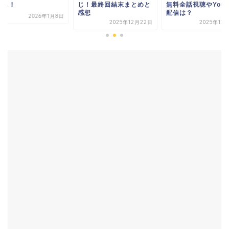
！最終回結末まとめと
無料全話視聴やYouTube
感想も！
想
配信は？
2026年1
2025年12月22日
2025年12月10日