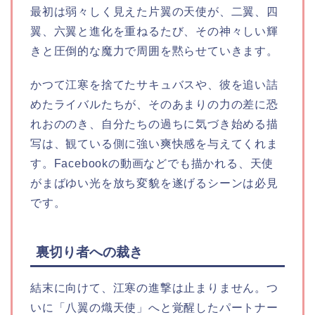
最初は弱々しく見えた片翼の天使が、二翼、四
翼、六翼と進化を重ねるたび、その神々しい輝
きと圧倒的な魔力で周囲を黙らせていきます。
かつて江寒を捨てたサキュバスや、彼を追い詰
めたライバルたちが、そのあまりの力の差に恐
れおののき、自分たちの過ちに気づき始める描
写は、観ている側に強い爽快感を与えてくれま
す。Facebookの動画などでも描かれる、天使
がまばゆい光を放ち変貌を遂げるシーンは必見
です。
裏切り者への裁き
結末に向けて、江寒の進撃は止まりません。つ
いに「八翼の熾天使」へと覚醒したパートナー