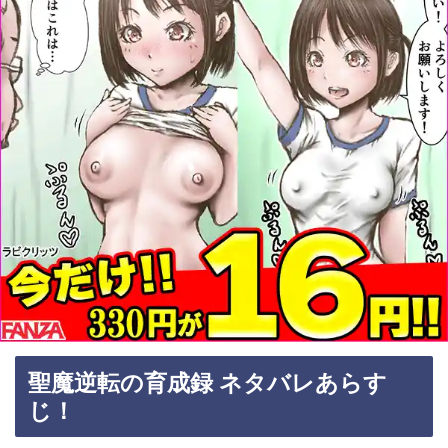
聖魔逆転の育成録 ネタバレあらす
じ！