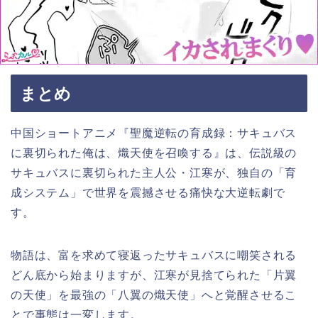
まとめ
中国ショートアニメ『聖魔逆転の育成録：サキュバス
に裏切られた俺は、熾天使を召喚する』は、伝説級の
サキュバスに裏切られた主人公・江寒が、独自の「育
成システム」で世界を震撼させる痛快な大逆転劇で
す。
物語は、富を求めて寝返ったサキュバスに嘲笑される
どん底から始まりますが、江寒が見捨てられた「片翼
の天使」を最強の「八翼の熾天使」へと覚醒させるこ
とで事態は一変します。