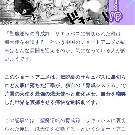
「聖魔逆転の育成録：サキュバスに裏切られた俺は、
熾天使を召喚する」という中国のショートアニメ
の結
末はどんな展開を迎えるのか、気になっている人が多
いようです。
このショートアニメは、伝説級のサキュバスに裏切ら
れどん底に落ちた江寒が、独自の「育成システム」で
片翼の天使を最強の熾天使へと進化させ、自分を嘲笑
した世界を震撼させる痛快な逆転劇です。
この記事では「聖魔逆転の育成録：サキュバスに裏切
られた俺は、熾天使を召喚する」
と
いうショートアニ