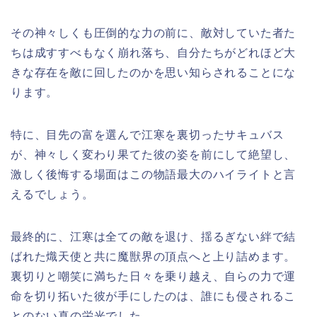
その神々しくも圧倒的な力の前に、敵対していた者た
ちは成すすべもなく崩れ落ち、自分たちがどれほど大
きな存在を敵に回したのかを思い知らされることにな
ります。
特に、目先の富を選んで江寒を裏切ったサキュバス
が、神々しく変わり果てた彼の姿を前にして絶望し、
激しく後悔する場面はこの物語最大のハイライトと言
えるでしょう。
最終的に、江寒は全ての敵を退け、揺るぎない絆で結
ばれた熾天使と共に魔獣界の頂点へと上り詰めます。
裏切りと嘲笑に満ちた日々を乗り越え、自らの力で運
命を切り拓いた彼が手にしたのは、誰にも侵されるこ
とのない真の栄光でした。