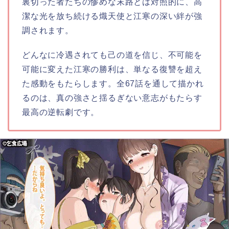
裏切った者たちの惨めな末路とは対照的に、高
潔な光を放ち続ける熾天使と江寒の深い絆が強
調されます。
どんなに冷遇されても己の道を信じ、不可能を
可能に変えた江寒の勝利は、単なる復讐を超え
た感動をもたらします。全67話を通して描かれ
るのは、真の強さと揺るぎない意志がもたらす
最高の逆転劇です。