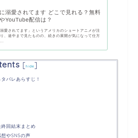
に溺愛されてます どこで見れる？無料
YouTube配信は？
に溺愛されてます」というアメリカのショートアニメが注
おり、途中まで見たものの、続きの展開が気になって仕方
..
tents
[
]
hide
ネタバレあらすじ！
最終回結末まとめ
想やSNSの声