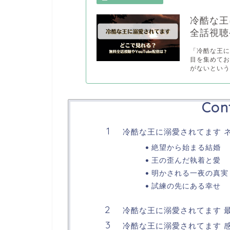
冷酷な王
全話視聴や
「冷酷な王
目を集めて
がないという.
Con
冷酷な王に溺愛されてます 
絶望から始まる結婚
王の歪んだ執着と愛
明かされる一夜の真実
試練の先にある幸せ
冷酷な王に溺愛されてます 
冷酷な王に溺愛されてます 感