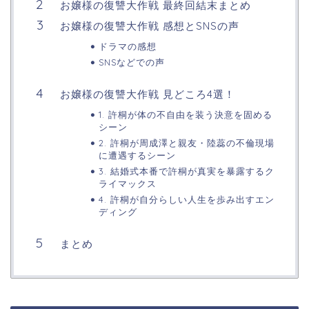
お嬢様の復讐大作戦 最終回結末まとめ
お嬢様の復讐大作戦 感想とSNSの声
ドラマの感想
SNSなどでの声
お嬢様の復讐大作戦 見どころ4選！
1. 許桐が体の不自由を装う決意を固める
シーン
2. 許桐が周成澤と親友・陸蕊の不倫現場
に遭遇するシーン
3. 結婚式本番で許桐が真実を暴露するク
ライマックス
4. 許桐が自分らしい人生を歩み出すエン
ディング
まとめ