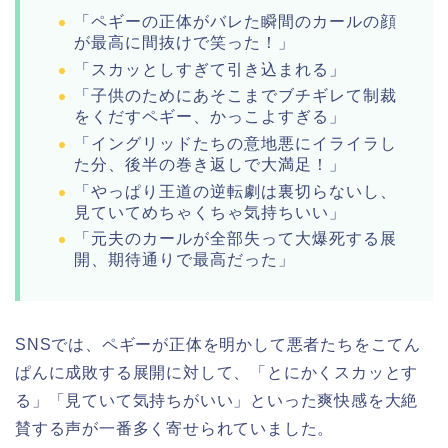
「ペギーの正体がバレた瞬間のカールの顔
が最高に間抜けで笑った！」
「スカッとしすぎて引き込まれる」
「子供のためにあそこまでブチギレて制裁
をくだすペギー、かっこよすぎる」
「イングリッドたちの意地悪にイライラし
た分、後半の巻き返しで大満足！」
「やっぱり王道の逆転劇は裏切らないし、
見ていてめちゃくちゃ気持ちいい」
「元夫のカールが全部失って大爆死する展
開、期待通りで最高だった」
SNSでは、ペギーが正体を明かして悪者たちをこてん
ぱんに成敗する展開に対して、「とにかくスカッとす
る」「見ていて気持ちがいい」といった爽快感を大絶
賛する声が一番多く寄せられていました。