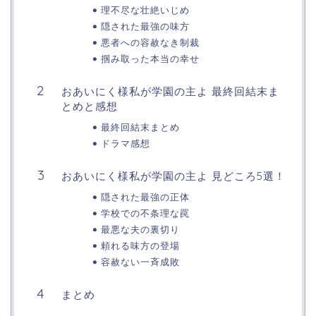
理不尽な壮絶いじめ
隠された最強の味方
悪者への容赦なき制裁
掴み取った本当の幸せ
おあいにく様私が学園の主よ 最終回結末ま
とめと感想
最終回結末まとめ
ドラマ感想
おあいにく様私が学園の主よ 見どころ5選！
隠された最強の正体
学校での不条理な罠
最悪な夫の裏切り
頼れる味方の登場
容赦ない一斉成敗
まとめ