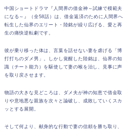
中国ショートドラマ『人間界の借金神～試練で模範夫
になる～』（全58話）は、借金返済のために人間界へ
転生した仙界のエリート・陸銘が繰り広げる、愛と再
生の痛快逆転劇です。
彼が乗り移った体は、言葉を話せない妻を虐げる「博
打打ちのダメ男」。しかし覚醒した陸銘は、仙界の知
識（チート能力）を駆使して妻の喉を治し、見事に声
を取り戻させます。
物語の大きな見どころは、ダメ夫が神の知恵で借金取
りや意地悪な親族を次々と論破し、成敗していくスカ
ッとする展開。
そして何より、献身的な行動で妻の信頼を勝ち取り、