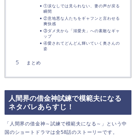
①涙なしでは見られない、妻の声が戻る
瞬間
②意地悪な人たちをギャフンと言わせる
爽快感
③ダメ夫から「溺愛夫」への素敵なギャ
ップ
④愛されてどんどん輝いていく奥さんの
姿
まとめ
人間界の借金神試練で模範夫になる
ネタバレあらすじ！
「人間界の借金神～試練で模範夫になる～」という中
国のショートドラマは全58話のストーリーです。