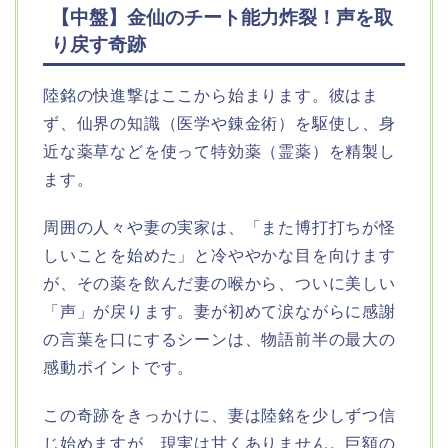
【中盤】金仙のチート能力炸裂！声を取
り戻す奇跡
陸銘の快進撃はここから始まります。彼はま
ず、仙界の知識（医学や錬金術）を駆使し、身
近な薬草などを使って特効薬（霊薬）を精製し
ます。
周囲の人々や妻の実家は、「また博打打ちが怪
しいことを始めた」と冷ややかな目を向けます
が、その薬を飲んだ妻の喉から、ついに美しい
「声」が戻ります。妻が初めて涙ながらに感謝
の言葉を口にするシーンは、物語前半の最大の
感動ポイントです。
この奇跡をきっかけに、妻は陸銘を少しずつ信
じ始めますが、現実は甘くありません。巨額の