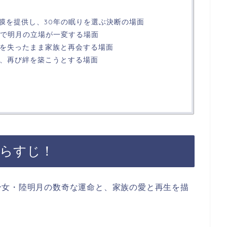
角膜を提供し、30年の眠りを選ぶ決断の場面
還で明月の立場が一変する場面
記憶を失ったまま家族と再会する場面
し、再び絆を築こうとする場面
あらすじ！
少女・陸明月の数奇な運命と、家族の愛と再生を描