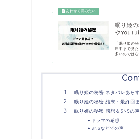
眠り姫の
やYouT
「眠り姫の
途中まで見
多いのではな.
Con
眠り姫の秘密 ネタバレあら
眠り姫の秘密 結末・最終回
眠り姫の秘密 感想＆SNSの
ドラマの感想
SNSなどでの声