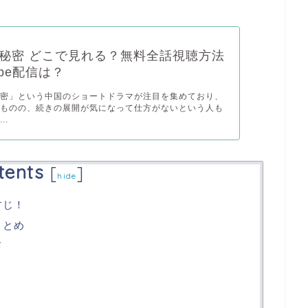
秘密 どこで見れる？無料全話視聴方法
ube配信は？
秘密」という中国のショートドラマが注目を集めており、
たものの、続きの展開が気になって仕方がないという人も
..
tents
[
]
hide
すじ！
まとめ
声