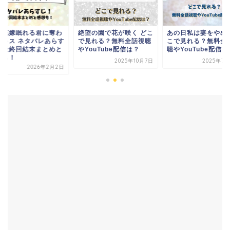
望の園で花が咲く どこ
あの日私は妻をやめた ど
契約花嫁眠れる君に
見れる？無料全話視聴
こで見れる？無料全話視
れたキス ネタバレあ
ouTube配信は？
聴やYouTube配信は？
じ！最終回結末まと
感想も！
2025年10月7日
2025年7月23日
2026年2