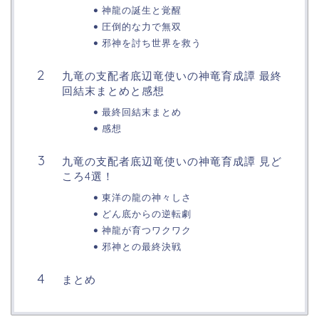
神龍の誕生と覚醒
圧倒的な力で無双
邪神を討ち世界を救う
九竜の支配者底辺竜使いの神竜育成譚 最終
回結末まとめと感想
最終回結末まとめ
感想
九竜の支配者底辺竜使いの神竜育成譚 見ど
ころ4選！
東洋の龍の神々しさ
どん底からの逆転劇
神龍が育つワクワク
邪神との最終決戦
まとめ