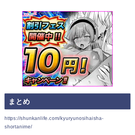
まとめ
https://shunkanlife.com/kyuryunosihaisha-
shortanime/