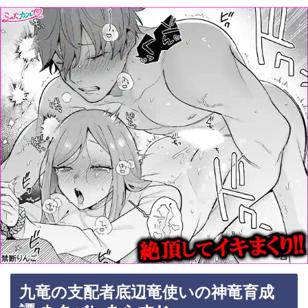
九竜の支配者底辺竜使いの神竜育成