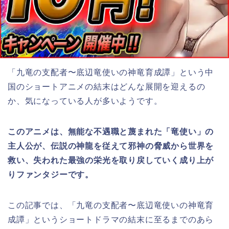
「九竜の支配者〜底辺竜使いの神竜育成譚」という中
国
の
ショートアニメの結末はどんな展開を迎えるの
か、気になっている人が多いようです。
このアニメは、無能な不遇職と蔑まれた「竜使い」の
主人公が、伝説の神龍を従えて邪神の脅威から世界を
救い、失われた最強の栄光を取り戻していく成り上が
りファンタジーです。
この記事では、「九竜の支配者〜底辺竜使いの神竜育
成譚」というショートドラマの結末に至るまでのあら