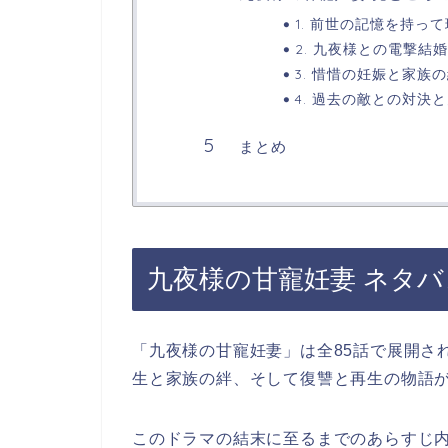
1. 前世の記憶を持っ
2. 九夜様との電撃結
3. 惜惜の妊娠と家族
4. 過去の敵との対決
まとめ
九夜様の甘寵妊妻 ネタ
「九夜様の甘寵妊妻」は全85話で展開さ
生と家族の絆、そして復讐と再生の物語
このドラマの結末に至るまでのあらすじ