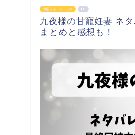
中国ショートドラマ
PR
九夜様の甘寵妊妻 ネ
まとめと感想も！