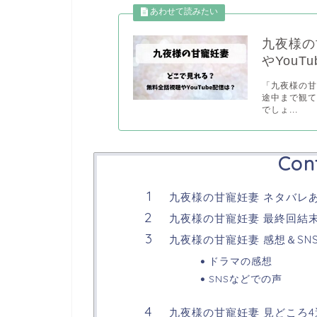
九夜様の
やYouT
「九夜様の
途中まで観
でしょ...
Con
九夜様の甘寵妊妻 ネタバレ
九夜様の甘寵妊妻 最終回結
九夜様の甘寵妊妻 感想＆SN
ドラマの感想
SNSなどでの声
九夜様の甘寵妊妻 見どころ4