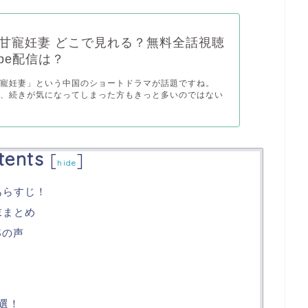
甘寵妊妻 どこで見れる？無料全話視聴
ube配信は？
甘寵妊妻」という中国のショートドラマが話題ですね。
て、続きが気になってしまった方もきっと多いのではない
tents
[
]
hide
あらすじ！
末まとめ
Sの声
選！