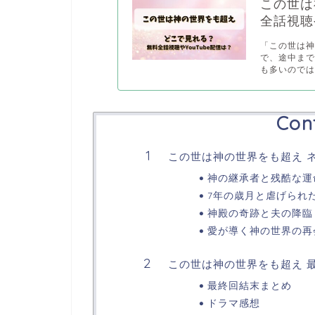
この世は
全話視聴や
「この世は
で、途中ま
も多いのではな
Con
この世は神の世界をも超え 
神の継承者と残酷な運
7年の歳月と虐げられ
神殿の奇跡と夫の降臨
愛が導く神の世界の再
この世は神の世界をも超え 
最終回結末まとめ
ドラマ感想