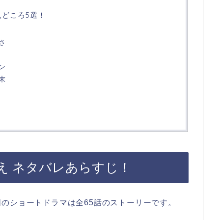
見どころ5選！
さ
ン
末
え ネタバレあらすじ！
のショートドラマは全65話のストーリーです。