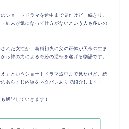
国のショートドラマを
途中まで見たけど、続き
り、
回・結末が気になって仕方がないという人も多いの
がされた女性が、新婚初夜に父の正体が天帝の生ま
命から神の力による奇跡の逆転を遂げる物語です。
超え」
という
ショートドラマ途中まで見たけど、続
でのあらすじ内容をネタバレありで紹介します！
ども解説していきます！