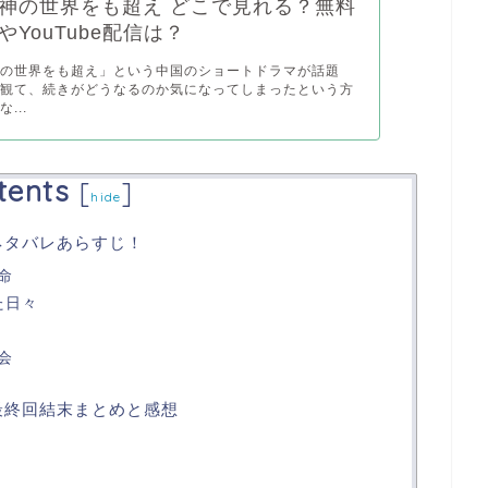
神の世界をも超え どこで見れる？無料
YouTube配信は？
神の世界をも超え」という中国のショートドラマが話題
で観て、続きがどうなるのか気になってしまったという方
...
tents
[
]
hide
ネタバレあらすじ！
命
た日々
会
最終回結末まとめと感想